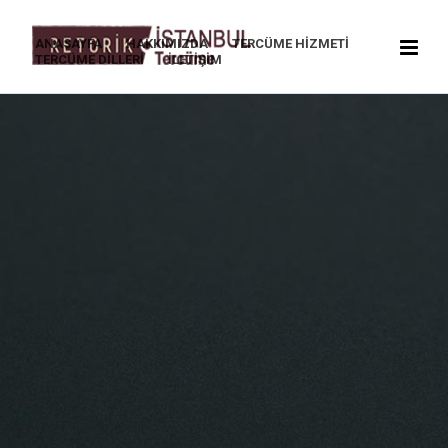
ANASAYFA
HAKKIMIZDA
TERCÜME HIZMETI
TERCÜME DILLERI
İLETIŞIM